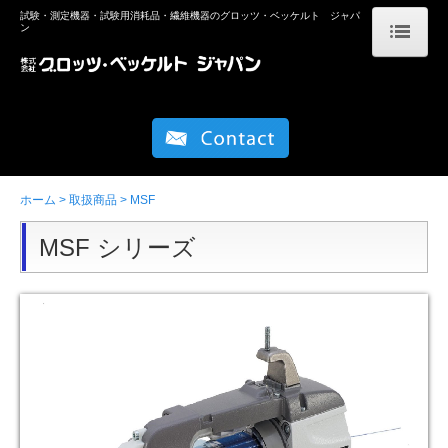
試験・測定機器・試験用消耗品・繊維機器のグロッツ・ベッケルト ジャパ
ン
ホーム
取扱商品
試験機器関連
ホーム
取扱商品
MSF
高性能カッティングツール(TKM)
MSF シリーズ
編機周辺機器
企業情報
リンク
お知らせ
お問い合わせ