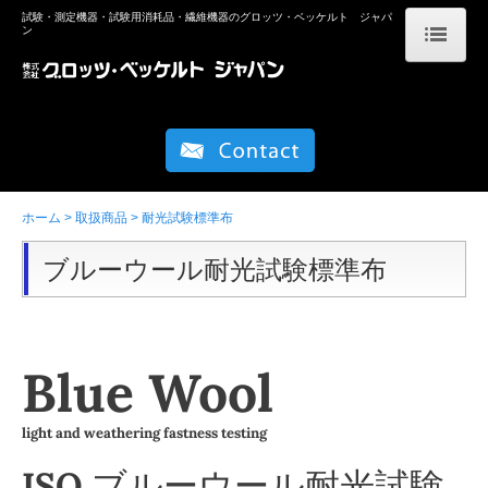
試験・測定機器・試験用消耗品・繊維機器のグロッツ・ベッケルト ジャパ
ン
ホーム
取扱商品
試験機器関連
ホーム
取扱商品
耐光試験標準布
高性能カッティングツール(TKM)
ブルーウール耐光試験標準布
編機周辺機器
企業情報
Blue Wool
リンク
light and weathering fastness testing
お知らせ
ISO ブルーウール耐光試験
お問い合わせ