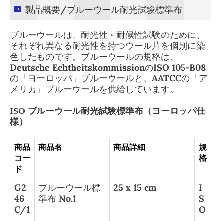
製品概要/ブルーウール耐光試験標準布
ブルーウールは、耐光性・耐候性試験のために、
それぞれ異なる耐光性を持つウール片を個別に染
色したものです。ブルーウールの規格は、
Deutsche EchtheitskommissionのISO 105-B08
の「ヨーロッパ」ブルーウールと、AATCCの「ア
メリカ」ブルーウールを供給しています。
ISO ブルーウール耐光試験標準布（ヨーロッパ仕
様）
商品
商品名
商品詳細
規
コー
格
ド
G2
ブルーウール標
25 x 15 cm
I
46
準布 No.1
S
C/1
O