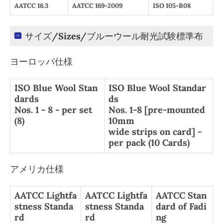
AATCC 16.3
AATCC 169-2009
ISO 105-B08
サイズ/Sizes/ブルーウール耐光試験標準布
ヨーロッパ仕様
ISO Blue Wool Stan
ISO Blue Wool Standar
dards
ds
Nos. 1 - 8 - per set
Nos. 1-8 [pre-mounted
(8)
10mm
wide strips on card] -
per pack (10 Cards)
アメリカ仕様
AATCC Lightfa
AATCC Lightfa
AATCC Stan
stness Standa
stness Standa
dard of Fadi
rd
rd
ng