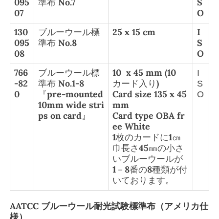
095
準布 No.7
S
07
O
130
ブルーウール標
25 x 15 cm
I
095
準布 No.8
S
08
O
766
ブルーウール標
10 x 45 mm (10
I
-82
準布 No.1-8
カード入り)
S
0
『pre-mounted
Card size 135 x 45
O
10mm wide stri
mm
ps on card』
Card type OBA fr
ee White
1枚のカードに1㎝
巾長さ45㎜の小さ
いブルーウールが
1－8番の8種類が付
いております。
AATCC ブルーウール耐光試験標準布（アメリカ仕
様）