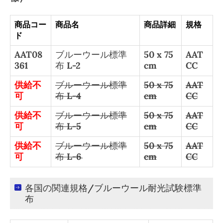
商品コー
商品名
商品詳細
規格
ド
AAT08
ブルーウール標準
50 x 75
AAT
361
布 L-2
cm
CC
供給不
ブルーウール標準
50 x 75
AAT
可
布 L-4
cm
CC
供給不
ブルーウール標準
50 x 75
AAT
可
布 L-5
cm
CC
供給不
ブルーウール標準
50 x 75
AAT
可
布 L-6
cm
CC
各国の関連規格/ブルーウール耐光試験標準
布