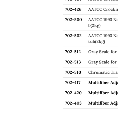
702-426
AATCC Crockin
702-500
AATCC 1993 No
b(2kg)
702-502
AATCC 1993 No
tub(2kg)
702-512
Gray Scale fo
702-513
Gray Scale for
702-510
Chromatic Tra
702-417
Multifiber Adj
702-420
Multifiber Adj
702-403
Multifiber Adj